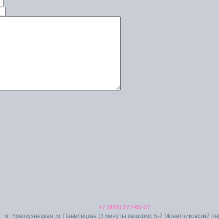
+7 (926) 277-63-27
м. Новокузнецкая, м. Павелецкая (3 минуты пешком). 5-й Монетчиковский пер.